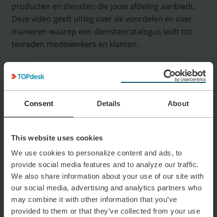
producten en diensten die jouw afdeling aanbiedt.
Deze video geeft uitleg over de voordelen en over
manieren waarop een dienstencatalogus leidt tot
tevreden medewerkers en klanten.
Ontdek Meer
Meer TOPdesk video's
Consent
Details
About
This website uses cookies
We use cookies to personalize content and ads, to
provide social media features and to analyze our traffic.
We also share information about your use of our site with
our social media, advertising and analytics partners who
may combine it with other information that you’ve
provided to them or that they’ve collected from your use